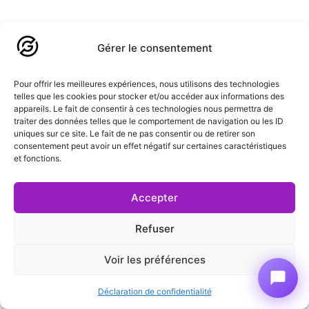
Shopify : tout passe par des apps SaaS en
abonnement mensuel. Facile à installer, facile à
Gérer le consentement
désinstaller, mais coûteux et dépendant.
Pour offrir les meilleures expériences, nous utilisons des technologies
telles que les cookies pour stocker et/ou accéder aux informations des
WordPress : mix d’extensions gratuites,
appareils. Le fait de consentir à ces technologies nous permettra de
freemium, premium one-time. Plus complexe
traiter des données telles que le comportement de navigation ou les ID
uniques sur ce site. Le fait de ne pas consentir ou de retirer son
à configurer, mais propriétaire et économique
consentement peut avoir un effet négatif sur certaines caractéristiques
et fonctions.
sur la durée.
Accepter
L’App Store Shopify est un business model.
Shopify prend 20% de commission sur chaque
Refuser
vente d’app. Les éditeurs doivent rentabiliser
via des abonnements récurrents élevés.
Voir les préférences
Déclaration de confidentialité
Résultat : les apps Shopify sont