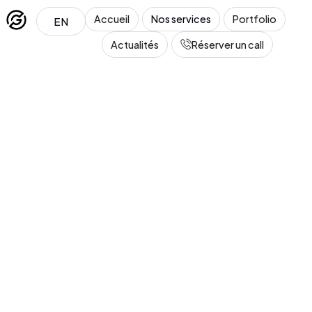
Accueil
Nos services
Portfolio
EN
Actualités
Réserver un call
Léa
En ligne · Conseillère GT Marketing
Salut ! Je suis Léa, la conseillère de GT Marketing. 
Tu penses à créer ou refondre un site web ? Dis-
moi tout !