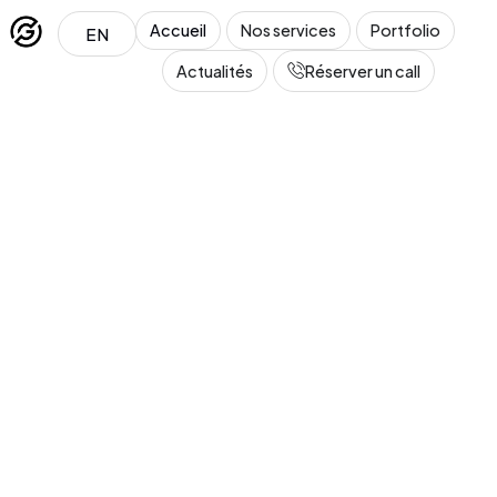
Accueil
Nos services
Portfolio
EN
Actualités
Réserver un call
Léa
En ligne · Conseillère GT Marketing
Salut ! Je suis Léa, la conseillère de GT Marketing. 
Tu penses à créer ou refondre un site web ? Dis-
moi tout !