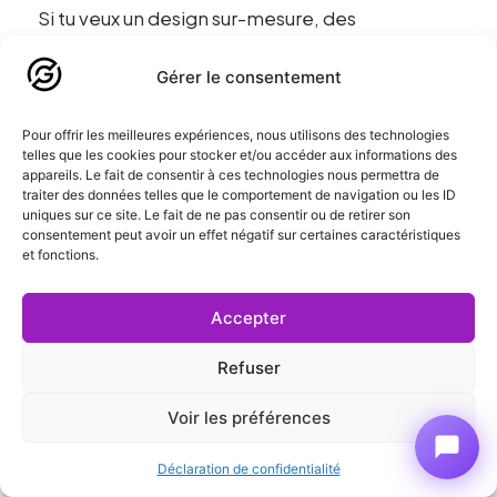
Si tu veux un design sur-mesure, des
fonctionnalités métier spécifiques, ou la
Gérer le consentement
possibilité d’évoluer librement dans 12 mois :
WordPress.org.
Pour offrir les meilleures expériences, nous utilisons des technologies
telles que les cookies pour stocker et/ou accéder aux informations des
Si tu veux juste publier du texte avec un
appareils. Le fait de consentir à ces technologies nous permettra de
traiter des données telles que le comportement de navigation ou les ID
template basique figé : WordPress.com peut
uniques sur ce site. Le fait de ne pas consentir ou de retirer son
suffire.
consentement peut avoir un effet négatif sur certaines caractéristiques
et fonctions.
Question 2 : as-tu une stratégie SEO
Accepter
agressive ?
Refuser
Si tu vises les premières positions Google sur
Voir les préférences
des requêtes concurrentielles, tu as besoin de
contrôle total sur la technique, la vitesse, le
Déclaration de confidentialité
maillage, les schema markup : WordPress.org.