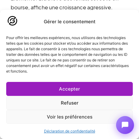
bourse, affiche une croissance agressive.
Pression sur la rentabilité et l’ARPU. Risque :
Gérer le consentement
monétisation croissante, hausse des prix,
features verrouillées dans des tiers supérieurs.
Pour offrir les meilleures expériences, nous utilisons des technologies
telles que les cookies pour stocker et/ou accéder aux informations des
appareils. Le fait de consentir à ces technologies nous permettra de
Divi appartient à Elegant Themes, entreprise
traiter des données telles que le comportement de navigation ou les ID
bootstrapée profitable depuis 2008. Modèle
uniques sur ce site. Le fait de ne pas consentir ou de retirer son
consentement peut avoir un effet négatif sur certaines caractéristiques
économique unique : licence lifetime à 249$ ou
et fonctions.
abonnement annuel à 89$. Beaucoup de
clients prennent le lifetime. Pression financière
Accepter
moindre, stratégie long terme plus stable.
Refuser
Analyse Delicious Brains sur le coût total de
Voir les préférences
possession : Elementor Pro coûte 59$/an/site
(licence Essential). Sur 5 ans : 295$. Divi : 249$
Déclaration de confidentialité