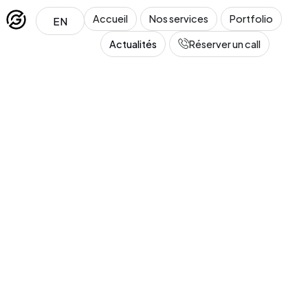
Accueil
Nos services
Portfolio
EN
Actualités
Réserver un call
Léa
En ligne · Conseillère GT Marketing
Salut ! Je suis Léa, la conseillère de GT Marketing. 
Tu penses à créer ou refondre un site web ? Dis-
moi tout !