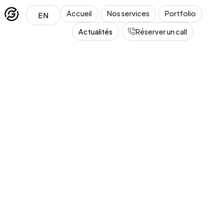
Accueil
Nos services
Portfolio
EN
Actualités
Réserver un call
Léa
En ligne · Conseillère GT Marketing
Salut ! Je suis Léa, la conseillère de GT Marketing. 
Tu penses à créer ou refondre un site web ? Dis-
moi tout !