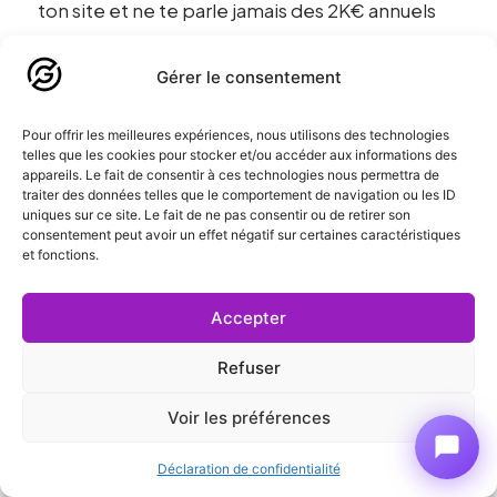
ton site et ne te parle jamais des 2K€ annuels
de maintenance et exploitation, elle te vend
une Ferrari sans te dire qu’il faut de l’essence,
Gérer le consentement
des révisions, et une assurance.
Pour offrir les meilleures expériences, nous utilisons des technologies
telles que les cookies pour stocker et/ou accéder aux informations des
Le TCO (Total Cost of Ownership), c’est le vrai
appareils. Le fait de consentir à ces technologies nous permettra de
coût. Création + exploitation sur 3 ans. Si ton
traiter des données telles que le comportement de navigation ou les ID
uniques sur ce site. Le fait de ne pas consentir ou de retirer son
site coûte 10K€ à créer et 2K€ par an à
consentement peut avoir un effet négatif sur certaines caractéristiques
et fonctions.
exploiter, le TCO sur 3 ans est de 16K€. C’est ça,
le vrai budget.
Accepter
Un dirigeant éclairé pose cette question dès le
Refuser
premier rendez-vous : « Quel est le budget
d’exploitation annuel recommandé ? » Si
Voir les préférences
l’agence bafouille ou répond « ça dépend de
Déclaration de confidentialité
vous », fuis. Elle n’a pas compris l’enjeu.