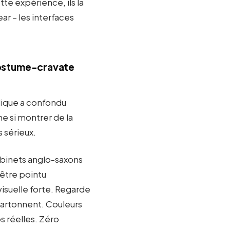
te expérience, ils la
r – les interfaces
 costume-cravate
dique a confondu
me si montrer de la
s sérieux.
abinets anglo-saxons
 être pointu
visuelle forte. Regarde
cartonnent. Couleurs
s réelles. Zéro