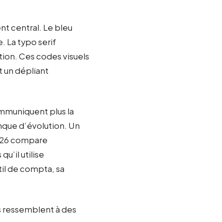
t central. Le bleu
 La typo serif
ion. Ces codes visuels
 un dépliant
mmuniquent plus la
nque d’évolution. Un
2026 compare
u’il utilise
il de compta, sa
rs ressemblent à des