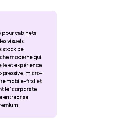
 pour cabinets
es visuels
s stock de
oche moderne qui
elle et expérience
expressive, micro-
re mobile-first et
t le ‘corporate
le entreprise
premium.