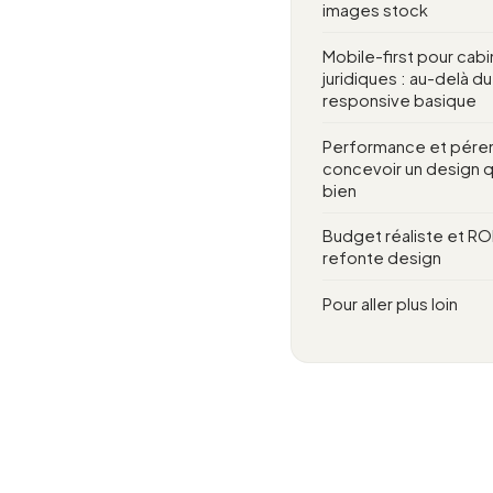
images stock
Mobile-first pour cab
juridiques : au-delà du
responsive basique
Performance et péren
concevoir un design qui
bien
Budget réaliste et RO
refonte design
Pour aller plus loin