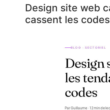
Design site web c
cassent les codes
BLOG · SECTORIEL
Design s
les tend
codes
Par Guillaume · 12 min de le