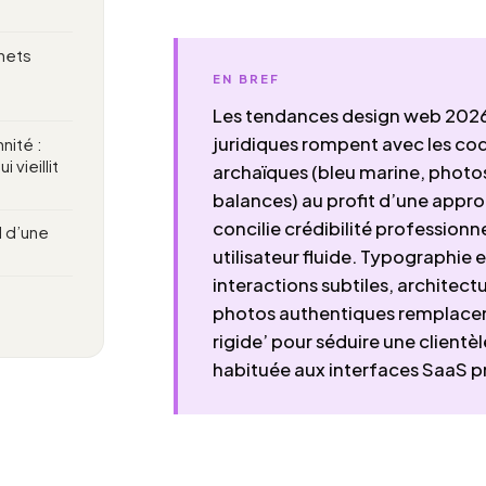
inets
EN BREF
Les tendances design web 2026
juridiques rompent avec les cod
nité :
 vieillit
archaïques (bleu marine, photo
balances) au profit d’une appr
concilie crédibilité professionn
I d’une
utilisateur fluide. Typographie 
interactions subtiles, architectu
photos authentiques remplacen
rigide’ pour séduire une clientè
habituée aux interfaces SaaS 