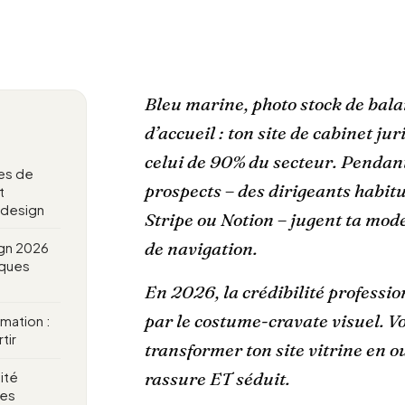
Bleu marine, photo stock de bala
d’accueil : ton site de cabinet j
celui de 90% du secteur. Pendant
es de
prospects – des dirigeants habit
t
 design
Stripe ou Notion – jugent ta mod
de navigation.
gn 2026
iques
En 2026, la crédibilité professio
par le costume-cravate visuel. 
rmation :
tir
transformer ton site vitrine en o
rassure ET séduit.
ité
les