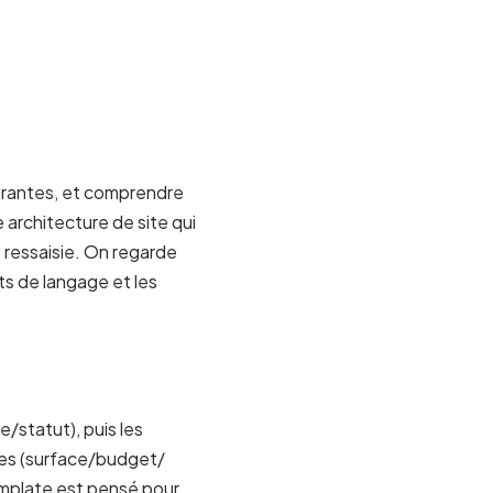
turantes, et comprendre
 architecture de site qui
 ressaisie. On regarde
ts de langage et les
e/statut), puis les
ues (surface/budget/
emplate est pensé pour