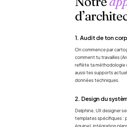
Notre
ap
d’archite
1. Audit de ton corp
On commence par cartogra
comment tu travailles (Ar
reflète ta méthodologie d
aussi tes supports actue
données techniques.
2. Design du systèm
Delphine, UX designer seni
templates spécifiques : 
équipe), intégration pla