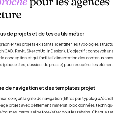
proche
pour les agences
cture
us de projets et de tes outils métier
phier tes projets existants, identifier les typologies struc
chiCAD, Revit, SketchUp, InDesign). L’objectif : concevoir une
e conception et qui facilite l’alimentation des contenus sans
ls (plaquettes, dossiers de presse) pour récupérer les élémen
e de navigation et des templates projet
or, conçoit la grille de navigation (filtres par typologie/échell
page projet avec défilement immersif, bloc données techniq
ns/coupes, carrousel before/after pour les réhabs. Chaque t