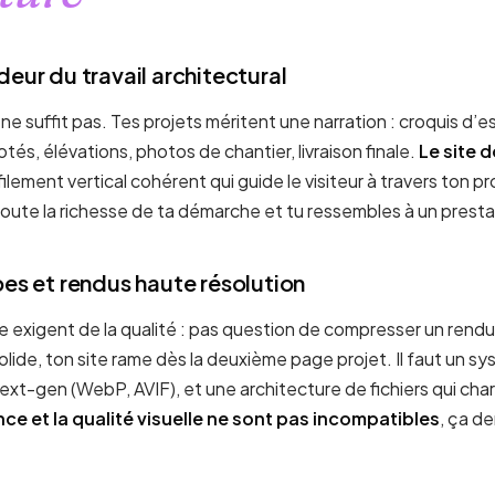
deur du travail architectural
ne suffit pas. Tes projets méritent une narration : croquis d
tés, élévations, photos de chantier, livraison finale.
Le site d
ilement vertical cohérent qui guide le visiteur à travers ton 
toute la richesse de ta démarche et tu ressembles à un presta
pes et rendus haute résolution
 exigent de la qualité : pas question de compresser un rendu 
lide, ton site rame dès la deuxième page projet. Il faut un s
next-gen (WebP, AVIF), et une architecture de fichiers qui ch
ce et la qualité visuelle ne sont pas incompatibles
, ça d