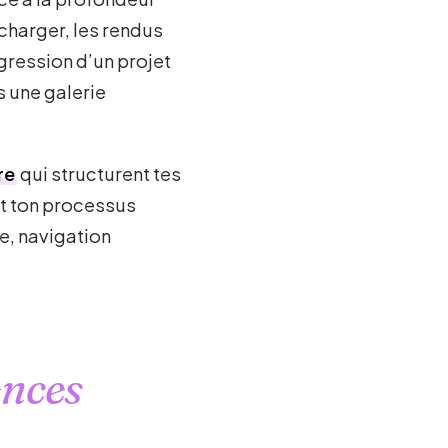
charger, les rendus
gression d’un projet
s une galerie
re
qui structurent tes
nt ton processus
e, navigation
nces