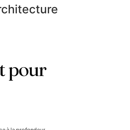
rchitecture
et pour
ce à la profondeur