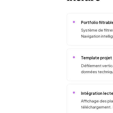
Portfolio filtrab
Système de filtres
Navigation intell
Template projet 
Défilement vertic
données technique
Intégration lect
Affichage des pla
téléchargement. N