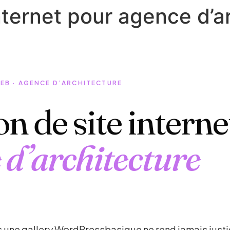
nternet pour agence d’a
WEB · AGENCE D’ARCHITECTURE
on de site intern
 d’architecture
s une gallery WordPressbasique ne rend jamais justi