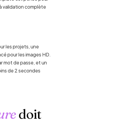
’à validation complète
r les projets, une
ancé pour les images HD.
r mot de passe, et un
moins de 2 secondes
ure
doit