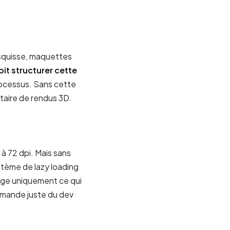
’esquisse, maquettes
oit structurer cette
processus. Sans cette
taire de rendus 3D.
à 72 dpi. Mais sans
ystème de lazy loading
arge uniquement ce qui
emande juste du dev