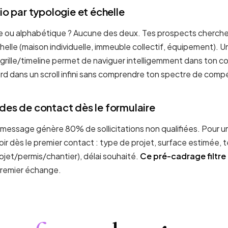
io par typologie et échelle
 ou alphabétique ? Aucune des deux. Tes prospects cherchen
échelle (maison individuelle, immeuble collectif, équipement). U
/grille/timeline permet de naviguer intelligemment dans ton c
erd dans un scroll infini sans comprendre ton spectre de com
des de contact dès le formulaire
/message génère 80% de sollicitations non qualifiées. Pour 
voir dès le premier contact : type de projet, surface estimée, t
ojet/permis/chantier), délai souhaité.
Ce pré-cadrage filtre 
premier échange.