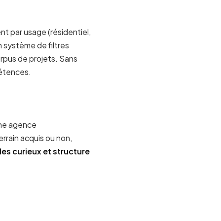
t par usage (résidentiel,
n système de filtres
orpus de projets. Sans
pétences.
une agence
errain acquis ou non,
les curieux et structure