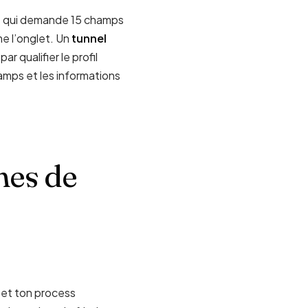
able qui demande 15 champs
me l’onglet. Un
tunnel
 qualifier le profil
amps et les informations
mes de
 et ton process