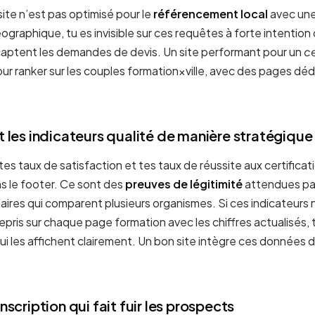
ite n’est pas optimisé pour le
référencement local
avec une
graphique, tu es invisible sur ces requêtes à forte intention
captent les demandes de devis. Un site performant pour un
c
ur ranker sur les couples formation×ville, avec des pages déd
et les indicateurs qualité de manière stratégique
 tes taux de satisfaction et tes taux de réussite aux certifica
ns le footer. Ce sont des
preuves de légitimité
attendues par
aires qui comparent plusieurs organismes. Si ces indicateurs 
repris sur chaque page formation avec les chiffres actualisés, t
i les affichent clairement. Un bon site intègre ces données d
inscription qui fait fuir les prospects