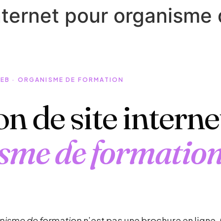
internet pour organisme
WEB · ORGANISME DE FORMATION
on de site intern
sme de formatio
nisme de formation
n’est pas une brochure en ligne. 