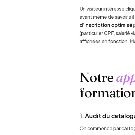
Un visiteur intéressé cliq
avant même de savoir s’il 
d’inscription optimisé
p
(particulier CPF, salarié
affichées en fonction. M
Notre
ap
formatio
1. Audit du catalo
On commence par cartogr