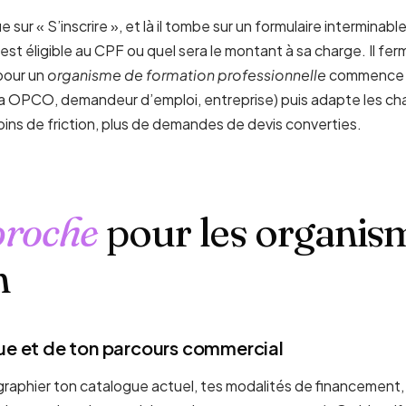
ue sur « S’inscrire », et là il tombe sur un formulaire intermin
est éligible au CPF ou quel sera le montant à sa charge. Il fer
our un
organisme de formation professionnelle
commence par
 via OPCO, demandeur d’emploi, entreprise) puis adapte les ch
oins de friction, plus de demandes de devis converties.
proche
pour les organis
n
gue et de ton parcours commercial
aphier ton catalogue actuel, tes modalités de financement,