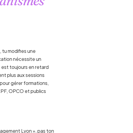
ganismes
, tu modifies une
cation nécessite un
 est toujours en retard
ent plus aux sessions
 pour gérer formations,
 CPF, OPCO et publics
anagement Lyon », pas ton