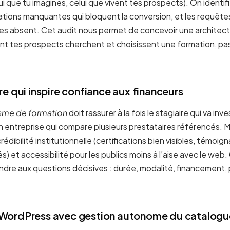
lui que tu imagines, celui que vivent tes prospects). On identifi
mations manquantes qui bloquent la conversion, et les requêtes
 es absent. Cet audit nous permet de concevoir une architect
nt tes prospects cherchent et choisissent une formation, p
e qui inspire confiance aux financeurs
isme de formation
doit rassurer à la fois le stagiaire qui va inv
 entreprise qui compare plusieurs prestataires référencés. 
e crédibilité institutionnelle (certifications bien visibles, témo
lés) et accessibilité pour les publics moins à l’aise avec le w
ndre aux questions décisives : durée, modalité, financement,
WordPress avec gestion autonome du catalogu