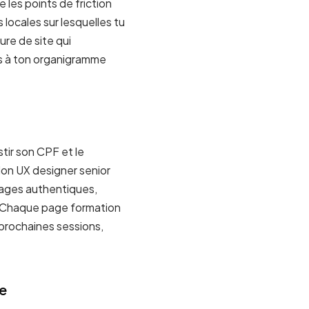
e les points de friction
 locales sur lesquelles tu
ure de site qui
as à ton organigramme
estir son CPF et le
Mon UX designer senior
ignages authentiques,
eb. Chaque page formation
 prochaines sessions,
e