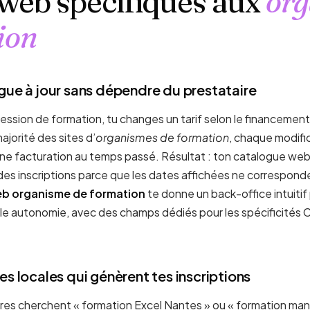
 web spécifiques aux
or
ion
gue à jour sans dépendre du prestataire
ession de formation, tu changes un tarif selon le financement
ajorité des sites d’
organismes de formation
, chaque modifi
 une facturation au temps passé. Résultat : ton catalogue web
ds des inscriptions parce que les dates affichées ne correspond
eb organisme de formation
te donne un back-office intuitif
tale autonomie, avec des champs dédiés pour les spécificités
es locales qui génèrent tes inscriptions
aires cherchent « formation Excel Nantes » ou « formation m