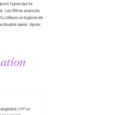
post types qui te
. Les filtres avancés
u utilises un logiciel de
a double saisie. Après
ation
ligibilité CPF et
e concernent.