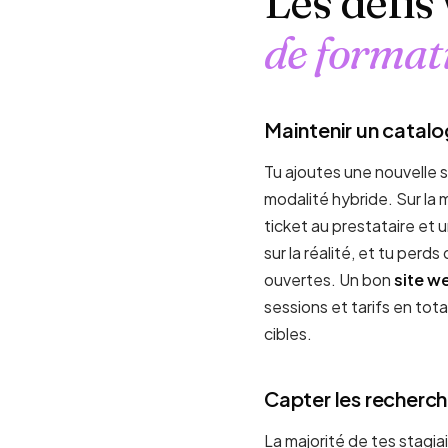
Les défis
de format
Maintenir un catalo
Tu ajoutes une nouvelle s
modalité hybride. Sur la m
ticket au prestataire et
sur la réalité, et tu per
ouvertes. Un bon
site w
sessions et tarifs en to
cibles.
Capter les recherch
La majorité de tes stagi