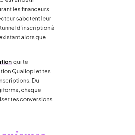
urant les financeurs
ecteur sabotent leur
 tunnel d’inscription à
nexistant alors que
ation
qui te
tion Qualiopi et tes
inscriptions. Du
igiforma, chaque
iser tes conversions.