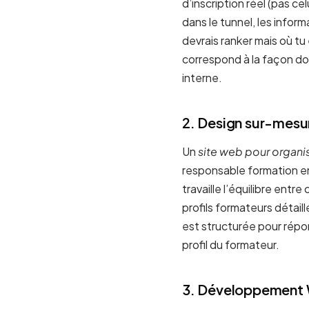
d’inscription réel (pas ce
dans le tunnel, les infor
devrais ranker mais où tu
correspond à la façon do
interne.
2. Design sur-mesur
Un
site web pour organ
responsable formation en
travaille l’équilibre entr
profils formateurs détail
est structurée pour répo
profil du formateur.
3. Développement 