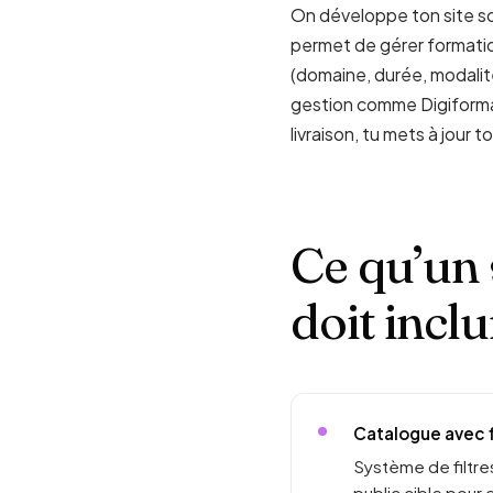
On développe ton site s
permet de gérer formatio
(domaine, durée, modalité 
gestion comme Digiforma 
livraison, tu mets à jour
Ce qu’un s
doit inclu
Catalogue avec f
Système de filtres
public cible pour