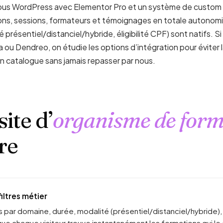
ous WordPress avec Elementor Pro et un système de custom 
ns, sessions, formateurs et témoignages en totale autonomie
présentiel/distanciel/hybride, éligibilité CPF) sont natifs. Si t
ou Dendreo, on étudie les options d’intégration pour éviter l
 ton catalogue sans jamais repasser par nous.
ite d’
organisme de form
re
iltres métier
 par domaine, durée, modalité (présentiel/distanciel/hybride), é
 que chaque visiteur trouve instantanément les formations qui l