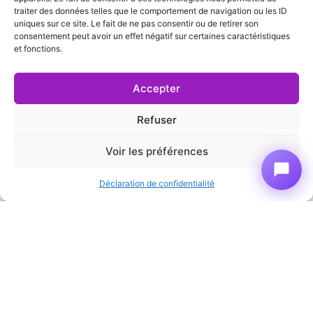
traiter des données telles que le comportement de navigation ou les ID
les scénarios : réservation depuis ton site,
uniques sur ce site. Le fait de ne pas consentir ou de retirer son
réservation depuis une OTA, modification de
consentement peut avoir un effet négatif sur certaines caractéristiques
et fonctions.
disponibilités, annulation. L’objectif est que tout
communique en temps réel sans intervention
Accepter
manuelle. Si tu n’as pas encore de channel
manager, on peut t’orienter vers une solution
Refuser
adaptée à la taille de ton établissement avant de
démarrer le projet.
Voir les préférences
Déclaration de confidentialité
On discute de
ton projet