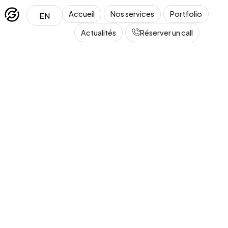
Accueil
Nos services
Portfolio
EN
Actualités
Réserver un call
Léa
En ligne · Conseillère GT Marketing
Salut ! Je suis Léa, la conseillère de GT Marketing. 
Tu penses à créer ou refondre un site web ? Dis-
moi tout !