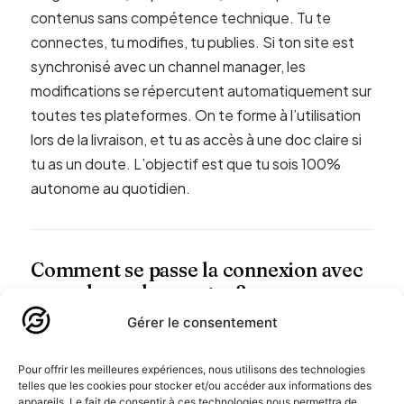
contenus sans compétence technique. Tu te
connectes, tu modifies, tu publies. Si ton site est
synchronisé avec un channel manager, les
modifications se répercutent automatiquement sur
toutes tes plateformes. On te forme à l’utilisation
lors de la livraison, et tu as accès à une doc claire si
tu as un doute. L’objectif est que tu sois 100%
autonome au quotidien.
Comment se passe la connexion avec
mon channel manager ?
Gérer le consentement
On travaille avec les principaux channel managers
du marché (Cubilis, D-EDGE, SiteMinder). On
Pour offrir les meilleures expériences, nous utilisons des technologies
récupère tes accès API, on configure la
telles que les cookies pour stocker et/ou accéder aux informations des
synchronisation bidirectionnelle, et on teste tous
appareils. Le fait de consentir à ces technologies nous permettra de