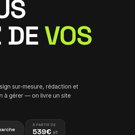
US
 DE
VOS
esign sur-mesure, rédaction et
 à gérer — on livre un site
À PARTIR DE
marche
539€
HT