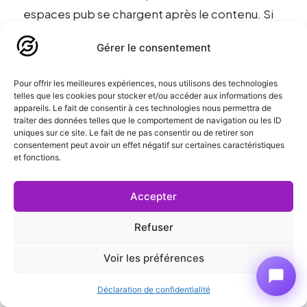
espaces pub se chargent après le contenu. Si
tu ne réserves pas l’espace avec une hauteur
Gérer le consentement
minimum, tout bouge quand la pub arrive.
Pour offrir les meilleures expériences, nous utilisons des technologies
Troisième source : les polices custom avec
telles que les cookies pour stocker et/ou accéder aux informations des
font-display. Si ta police custom se charge
appareils. Le fait de consentir à ces technologies nous permettra de
traiter des données telles que le comportement de navigation ou les ID
tardivement, le texte passe de la police
uniques sur ce site. Le fait de ne pas consentir ou de retirer son
consentement peut avoir un effet négatif sur certaines caractéristiques
système à ta typo, ce qui change la taille des
et fonctions.
blocs. Solution : font-display optional ou
fallback bien dimensionné.
Accepter
Quatrième source : les bannières cookies et
Refuser
notifications. Elles apparaissent souvent après
Voir les préférences
le premier rendu et poussent le contenu.
Solution : réserve l’espace ou affiche-les en
Déclaration de confidentialité
overlay sans déplacer le contenu.