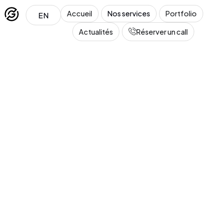
Accueil
Nos services
Portfolio
EN
Actualités
Réserver un call
Léa
En ligne · Conseillère GT Marketing
Salut ! Je suis Léa, la conseillère de GT Marketing. 
Tu penses à créer ou refondre un site web ? Dis-
moi tout !