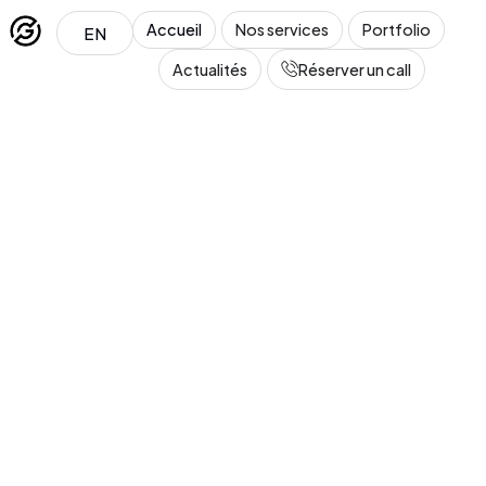
Accueil
Nos services
Portfolio
EN
Actualités
Réserver un call
Léa
En ligne · Conseillère GT Marketing
Salut ! Je suis Léa, la conseillère de GT Marketing. 
Tu penses à créer ou refondre un site web ? Dis-
moi tout !