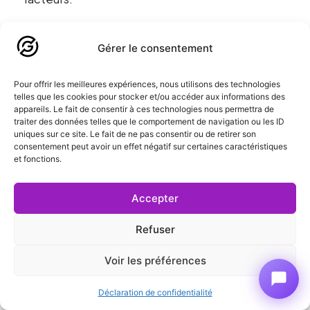
Quand faire soi-même suffit
Gérer le consentement
Si tu as un site vitrine simple (5-6 pages), un
Pour offrir les meilleures expériences, nous utilisons des technologies
positionnement clair, et que tu suis la méthode
telles que les cookies pour stocker et/ou accéder aux informations des
appareils. Le fait de consentir à ces technologies nous permettra de
décrite ici, tu peux rédiger toi-même. Ton
traiter des données telles que le comportement de navigation ou les ID
expertise métier compense largement une
uniques sur ce site. Le fait de ne pas consentir ou de retirer son
consentement peut avoir un effet négatif sur certaines caractéristiques
écriture imparfaite.
et fonctions.
Ton client préfère un texte authentique et clair
Accepter
écrit par toi qu’une prose léchée mais vide
Refuser
rédigée par quelqu’un qui ne connaît pas ton
secteur.
Voir les préférences
Le volume de contenu reste gérable. Tu peux
Déclaration de confidentialité
investir deux jours complets de travail sans que